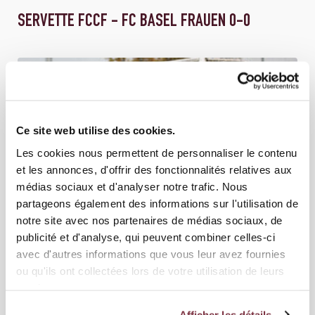
SERVETTE FCCF - FC BASEL FRAUEN 0-0
Ce site web utilise des cookies.
Les cookies nous permettent de personnaliser le contenu
et les annonces, d'offrir des fonctionnalités relatives aux
médias sociaux et d'analyser notre trafic. Nous
partageons également des informations sur l'utilisation de
notre site avec nos partenaires de médias sociaux, de
publicité et d'analyse, qui peuvent combiner celles-ci
21 OCTOBRE 2025
ÉQUIPE FEMININE
avec d'autres informations que vous leur avez fournies
ou qu'ils ont collectées lors de votre utilisation de leurs
GRASSHOPPER CLUB ZÜRICH - SERVETTE FCCF
services.
2-3
Afficher les détails