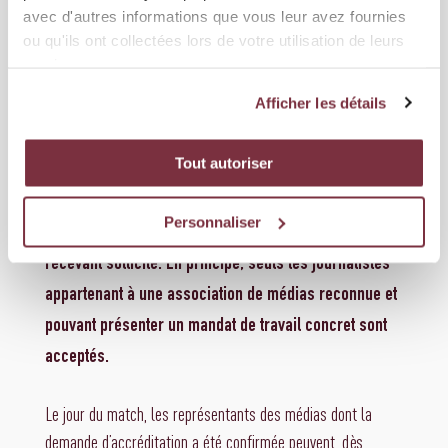
La date limite pour la demande est fixée par le club recevant et
avec d'autres informations que vous leur avez fournies
varie entre 48 et 24 heures avant le coup d’envoi. En cas de
ou qu'ils ont collectées lors de votre utilisation de leurs
modification ultérieure d’une accréditation confirmée, par
services.
exemple en raison d’un changement de personnel, une
Afficher les détails
notification directe est envoyée au service de presse du club
recevant.
Tout autoriser
La décision d’accepter ou de refuser une demande
Personnaliser
d’accréditation relève de la souveraineté du club
recevant sollicité. En principe, seuls les journalistes
appartenant à une association de médias reconnue et
pouvant présenter un mandat de travail concret sont
acceptés.
Le jour du match, les représentants des médias dont la
demande d’accréditation a été confirmée peuvent, dès