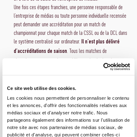
Une fois ces étapes franchies, une personne responsable de
l’entreprise de médias ou toute personne individuelle recensée
peut demander une accréditation pour un match de
championnat pour chaque match de la CSSL ou de la DCL dans
le système centralisé sur ordinateur.
Il n’est plus délivré
. Tous les matches de
d’accréditations de saison
championnat programmés sont déjà enregistrés dans le
système et il suffit de sélectionner le match souhaité et
d’envoyer une demande.
Ensuite, le club recevant concerné traite directement cette
Ce site web utilise des cookies.
demande et y répond. Si la demande est acceptée, le club
Les cookies nous permettent de personnaliser le contenu
recevant délivre la confirmation et transmet directement –
et les annonces, d'offrir des fonctionnalités relatives aux
sous réserve de disponibilité – les informations relatives aux
médias sociaux et d'analyser notre trafic. Nous
services demandés.
partageons également des informations sur l'utilisation de
notre site avec nos partenaires de médias sociaux, de
publicité et d'analyse, qui peuvent combiner celles-ci