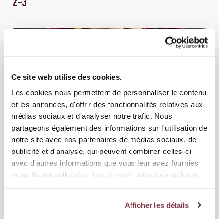
2-3
Ce site web utilise des cookies.
Les cookies nous permettent de personnaliser le contenu
et les annonces, d'offrir des fonctionnalités relatives aux
médias sociaux et d'analyser notre trafic. Nous
partageons également des informations sur l'utilisation de
notre site avec nos partenaires de médias sociaux, de
publicité et d'analyse, qui peuvent combiner celles-ci
04 OCTOBRE 2025
avec d'autres informations que vous leur avez fournies
ÉQUIPE FEMININE
ou qu'ils ont collectées lors de votre utilisation de leurs
SERVETTE FCCF - FC THOUNE 4-0
services.
Afficher les détails