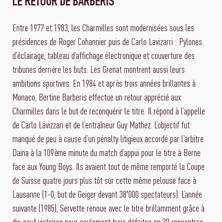
LE RETOUR DE BARBERIS
Entre 1977 et 1983, les Charmilles sont modernisées sous les
présidences de Roger Cohannier puis de Carlo Lavizarri : Pylones
d’éclairage, tableau d’affichage électronique et couverture des
tribunes derrière les buts. Les Grenat montrent aussi leurs
ambitions sportives. En 1984 et après trois années brillantes à
Monaco, Bertine Barberis effectue un retour apprécié aux
Charmilles dans le but de reconquérir le titre. Il répond à l’appelle
de Carlo Lavizzari et de l’entraîneur Guy Mathez. L’objectif fut
manqué de peu à cause d’un pénalty litigieux accordé par l’arbitre
Daina à la 109ème minute du match d’appui pour le titre à Berne
face aux Young Boys. Ils avaient tout de même remporté la Coupe
de Suisse quatre jours plus tôt sur cette même pelouse face à
Lausanne (1-0, but de Geiger devant 38′000 spectateurs). L’année
suivante (1985), Servette renoue avec le titre brillamment grâce à
dix-neuf victoires pour seulement trois défaites en 30 rencontres.