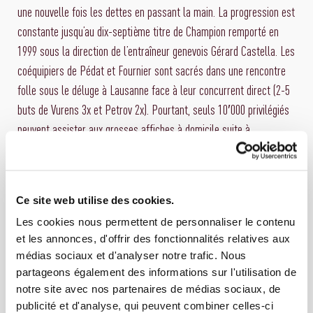
une nouvelle fois les dettes en passant la main. La progression est
constante jusqu’au dix-septième titre de Champion remporté en
1999 sous la direction de l’entraîneur genevois Gérard Castella. Les
coéquipiers de Pédat et Fournier sont sacrés dans une rencontre
folle sous le déluge à Lausanne face à leur concurrent direct (2-5
buts de Vurens 3x et Petrov 2x). Pourtant, seuls 10′000 privilégiés
peuvent assister aux grosses affiches à domicile suite à
l’installation de sièges dans l’ensemble du stade. En 2001, ce
formidable groupe est une nouvelle fois sacré, en Coupe de Suisse,
avec l’ancien milieu de terrain grenat Lucien Favre à la barre (3-0 à
Ce site web utilise des cookies.
Bâle face à Yverdon grâce à des buts de Frei, Lonfat et Petrov et
Les cookies nous permettent de personnaliser le contenu
le soutien de presque 15′000 supporters voyageurs).
et les annonces, d'offrir des fonctionnalités relatives aux
médias sociaux et d'analyser notre trafic. Nous
Dernier grand fait d’arme de l’histoire du vétuste mais bouillant
partageons également des informations sur l'utilisation de
Stade des Charmilles, un parcours européen grandiose disputée à
notre site avec nos partenaires de médias sociaux, de
guichets fermés à domicile de bout en bout en 2001-2002
publicité et d'analyse, qui peuvent combiner celles-ci