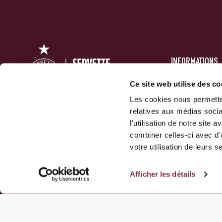
INFORMATIONS
PRESSE
Ce site web utilise des co
FORUM
Les cookies nous permetten
relatives aux médias socia
ACTUALITÉS
Servette Football Club 1890 SA
l'utilisation de notre site
GALERIES
combiner celles-ci avec d'
10 Route Des Jeunes
votre utilisation de leurs s
1212 Grand-Lancy
Afficher les détails
NOUS CONTACTER