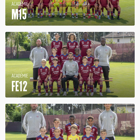
ACADÉMIE
M15
ACADÉMIE
FE12