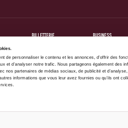
BILLETTERIE
BUSINESS
BILLETS
HOSPITALITÉ
okies.
ABONNEMENTS
PARTENAIRES
t de personnaliser le contenu et les annonces, d'offrir des fonct
ux et d'analyser notre trafic. Nous partageons également des in
 avec nos partenaires de médias sociaux, de publicité et d'analyse
autres informations que vous leur avez fournies ou qu'ils ont col
ervices.