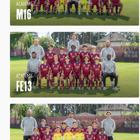
ACADÉMIE
M16
ACADÉMIE
FE13