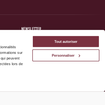
NEWSLETTER
Inscrivez-vous et soyez au courant des dernières nouvelles
Tout autoriser
concernant votre club.
ionnalités
formations sur
Personnaliser
, qui peuvent
JE M'INSCRIS
lectées lors de