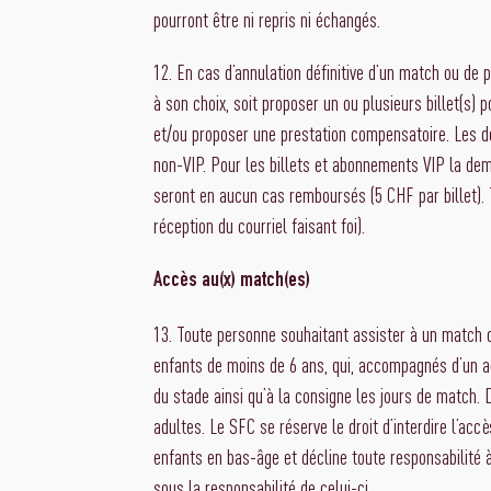
pourront être ni repris ni échangés.
12. En cas d’annulation définitive d’un match ou de
à son choix, soit proposer un ou plusieurs billet(s
et/ou proposer une prestation compensatoire. Les 
non-VIP. Pour les billets et abonnements VIP la dem
seront en aucun cas remboursés (5 CHF par billet). 
réception du courriel faisant foi).
Accès au(x) match(es)
13. Toute personne souhaitant assister à un match do
enfants de moins de 6 ans, qui, accompagnés d’un ad
du stade ainsi qu’à la consigne les jours de match
adultes. Le SFC se réserve le droit d’interdire l’a
enfants en bas-âge et décline toute responsabilité à
sous la responsabilité de celui-ci.