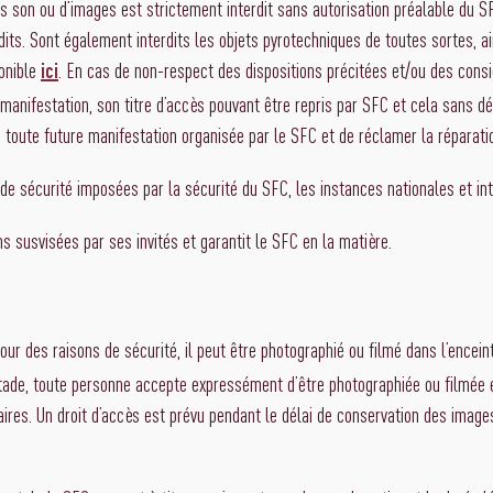
son ou d’images est strictement interdit sans autorisation préalable du SFC.
its. Sont également interdits les objets pyrotechniques de toutes sortes, ai
ponible
. En cas de non-respect des dispositions précitées et/ou des cons
ici
la manifestation, son titre d’accès pouvant être repris par SFC et cela sa
 à toute future manifestation organisée par le SFC et de réclamer la répara
e sécurité imposées par la sécurité du SFC, les instances nationales et int
ns susvisées par ses invités et garantit le SFC en la matière.
pour des raisons de sécurité, il peut être photographié ou filmé dans l’ence
 stade, toute personne accepte expressément d’être photographiée ou filmée
iaires. Un droit d’accès est prévu pendant le délai de conservation des imag