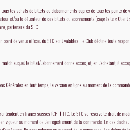
à tous les achats de billets ou d’abonnements auprès de tous les points de 
heteur et/ou le détenteur de ces billets ou abonnements (ciaprès le « Client 
ire, partenaire du SFC.
un point de vente officiel du SFC sont valables. Le Club décline toute respon
u match auquel le billet/l’abonnement donne accès, et, en l’achetant, il acc
tions Générales en tout temps, la version en ligne au moment de la commande 
s’entendent en francs suisses (CHF) TTC. Le SFC se réserve le droit de modi
en vigueur au moment de l’enregistrement de la commande. En cas d’achat en 
 d’expédition. Ils sont indiqués au moment de la commande. Les délais de li