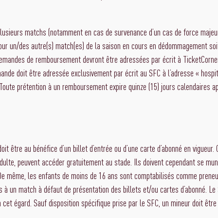
 plusieurs matchs (notamment en cas de survenance d’un cas de force majeur
) pour un/des autre(s) match(es) de la saison en cours en dédommagement so
demandes de remboursement devront être adressées par écrit à TicketCorne
ande doit être adressée exclusivement par écrit au SFC à l’adresse « hospita
Toute prétention à un remboursement expire quinze (15) jours calendaires apr
it être au bénéfice d’un billet d’entrée ou d’une carte d’abonné en vigueur.
ulte, peuvent accéder gratuitement au stade. Ils doivent cependant se munir 
. De même, les enfants de moins de 16 ans sont comptabilisés comme preneu
ccès à un match à défaut de présentation des billets et/ou cartes d’abonné.
 cet égard. Sauf disposition spécifique prise par le SFC, un mineur doit êt