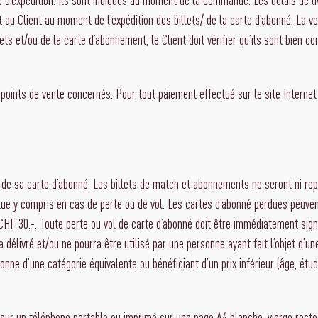
t au Client au moment de l’expédition des billets/ de la carte d’abonné. La v
llets et/ou de la carte d’abonnement, le Client doit vérifier qu’ils sont bie
oints de vente concernés. Pour tout paiement effectué sur le site Internet
u de sa carte d’abonné. Les billets de match et abonnements ne seront ni rep
ue y compris en cas de perte ou de vol. Les cartes d’abonné perdues peuv
CHF 30.-. Toute perte ou vol de carte d’abonné doit être immédiatement sign
délivré et/ou ne pourra être utilisé par une personne ayant fait l’objet d’un
onne d’une catégorie équivalente ou bénéficiant d’un prix inférieur (âge, étu
le sur un téléphone portable ou imprimé sur une page A4 blanche, vierge rect