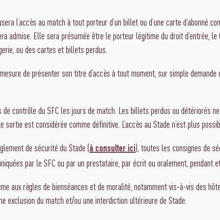
usera l’accès au match à tout porteur d’un billet ou d’une carte d’abonné co
ra admise. Elle sera présumée être le porteur légitime du droit d’entrée, l
rie, ou des cartes et billets perdus.
 en mesure de présenter son titre d’accès à tout moment, sur simple demande 
s de contrôle du SFC les jours de match. Les billets perdus ou détériorés ne
ute sortie est considérée comme définitive. L’accès au Stade n’est plus poss
èglement de sécurité du Stade (
), toutes les consignes de sé
à consulter ici
uniquées par le SFC ou par un prestataire, par écrit ou oralement, pendant e
orme aux règles de bienséances et de moralité, notamment vis-à-vis des hô
ne exclusion du match et/ou une interdiction ultérieure de Stade.