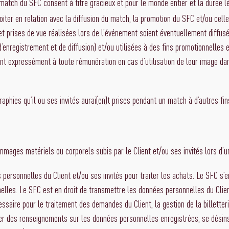
match du SFC consent à titre gracieux et pour le monde entier et la durée l
loiter en relation avec la diffusion du match, la promotion du SFC et/ou cell
t prises de vue réalisées lors de l’événement soient éventuellement diffusé
t d’enregistrement et de diffusion) et/ou utilisées à des fins promotionnelle
nt expressément à toute rémunération en cas d’utilisation de leur image dan
ographies qu’il ou ses invités aurai(en)t prises pendant un match à d’autres fi
mmages matériels ou corporels subis par le Client et/ou ses invités lors d’u
personnelles du Client et/ou ses invités pour traiter les achats. Le SFC s’
lles. Le SFC est en droit de transmettre les données personnelles du Client
ssaire pour le traitement des demandes du Client, la gestion de la billette
r des renseignements sur les données personnelles enregistrées, se désinsc