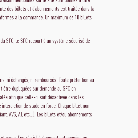
ente des billets et d’abonnements est traitée dans la
n conformes à la commande. Un maximum de 10 billets
 du SFC, le SFC recourt à un système sécurisé de
ris, ni échangés, ni remboursés. Toute prétention au
ent être dupliquées sur demande au SFC en
alée afin que celle-ci soit désactivée dans les
e interdiction de stade en force. Chaque billet non
diant, AVS, AI, etc…). Les billets et/ou abonnements
o et verso. L’entrée à l’événement est soumise au