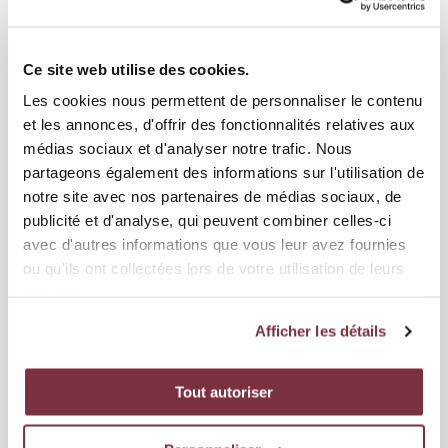
E-mail :
ou
reservation@servettefc.ch
abo@servettefc.ch
Ce site web utilise des cookies.
Téléphone : 022.311.18.90 (puis taper 1 pour la billetterie)
Les cookies nous permettent de personnaliser le contenu
et les annonces, d'offrir des fonctionnalités relatives aux
Nous sommes joignables du lundi au vendredi de 9h-12h et 14h-
médias sociaux et d'analyser notre trafic. Nous
17h (hors jour de match).
partageons également des informations sur l'utilisation de
notre site avec nos partenaires de médias sociaux, de
Vous avez des questions concernant les abonnements ou la
publicité et d'analyse, qui peuvent combiner celles-ci
billetterie
du Servette FC :
VIP
cliquez-ici
avec d'autres informations que vous leur avez fournies
ou qu'ils ont collectées lors de votre utilisation de leurs
services.
FAQ
Afficher les détails
Mon compte billetterie
Tout autoriser
J’AI OUBLIÉ MON MOT DE PASSE, QUE DOIS-JE