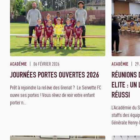
06 FÉVRIER 2026
29 
ACADÉMIE
ACADÉMIE
JOURNÉES PORTES OUVERTES 2026
RÉUNIONS 
ELITE : U
Prêt à rejoindre la relève des Grenat ? Le Servette FC
ouvre ses portes ! Vous rêvez de voir votre enfant
RÉUSSI
porter n...
L’Académie du Se
staffs des équi
Générale Henry-D