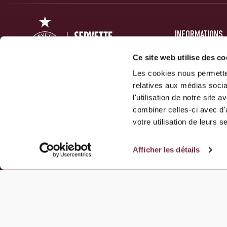
INFORMATIONS
PRESSE
Ce site web utilise des co
Les cookies nous permetten
FORUM
relatives aux médias socia
ACTUALITÉS
Servette Football Club 1890 SA
l'utilisation de notre site
GALERIES
combiner celles-ci avec d'
10 Route Des Jeunes
votre utilisation de leurs s
1212 Grand-Lancy
Afficher les détails
NOUS CONTACTER
© 2026 Servette FC, tous droits réservés.