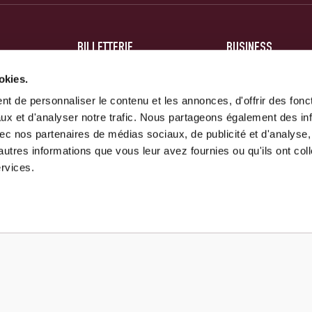
BILLETTERIE
BUSINESS
BILLETS
HOSPITALITÉ
okies.
t de personnaliser le contenu et les annonces, d'offrir des fonct
ABONNEMENTS
PARTENAIRES
ux et d'analyser notre trafic. Nous partageons également des in
 avec nos partenaires de médias sociaux, de publicité et d'analyse
autres informations que vous leur avez fournies ou qu'ils ont col
ervices.
Mentions Légales
Conditions générales
Politique de confidentialité