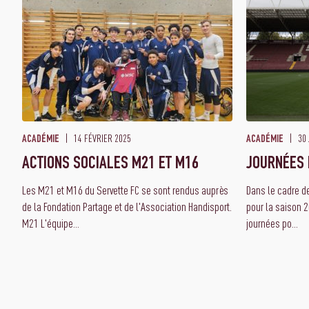
14 FÉVRIER 2025
30 
ACADÉMIE
ACADÉMIE
ACTIONS SOCIALES M21 ET M16
JOURNÉES 
Les M21 et M16 du Servette FC se sont rendus auprès
Dans le cadre de
de la Fondation Partage et de l'Association Handisport.
pour la saison 
M21 L'équipe...
journées po...