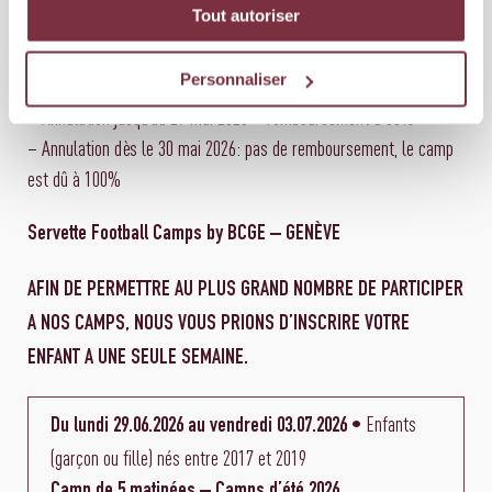
Goûter et départ des joueurs et joueuses
16h00 – 17h00 :
Tout autoriser
Frais en cas d’annulation
Personnaliser
– Annulation jusqu’au 29 mai 2026 = remboursement à 50%
– Annulation dès le 30 mai 2026: pas de remboursement, le camp
est dû à 100%
Servette Football Camps by BCGE – GENÈVE
AFIN DE PERMETTRE AU PLUS GRAND NOMBRE DE PARTICIPER
A NOS CAMPS, NOUS VOUS PRIONS D’INSCRIRE VOTRE
ENFANT A UNE SEULE SEMAINE.
• Enfants
Du lundi 29.06.2026 au vendredi 03.07.2026
(garçon ou fille) nés entre 2017 et 2019
Camp de 5 matinées – Camps d’été 2026