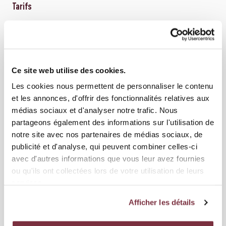
Tarifs
Enfants nés entre 2013 et 2016 : CHF 330.-
Enfants nés entre 2017 et 2019 (matinée) : CHF 150.-
(pas de possibilité de dérogation pour le camp à la
Ce site web utilise des cookies.
journée)
Les cookies nous permettent de personnaliser le contenu
et les annonces, d'offrir des fonctionnalités relatives aux
EXEMPLE DE JOURNÉE TYPE
médias sociaux et d'analyser notre trafic. Nous
partageons également des informations sur l'utilisation de
Préparation / Entraînement
notre site avec nos partenaires de médias sociaux, de
09h30 – 12h00 :
publicité et d'analyse, qui peuvent combiner celles-ci
Repas
12h20 – 13h00 :
avec d'autres informations que vous leur avez fournies
Animations (cinéma, loto, etc.)
13h00 – 14h00 :
ou qu'ils ont collectées lors de votre utilisation de leurs
Préparation / Entraînement
14h00 – 16h00 :
services.
Activités diverses (piscine, bowling, etc.)
Mercredi après-midi :
Afficher les détails
Tournoi Mondialito
Vendredi après-midi :