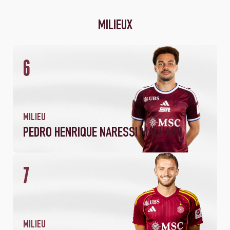
MILIEUX
6
2
159
MATCHS
MINUTES JOUÉES
MILIEU
PEDRO HENRIQUE NARESSI MACHADO
7
MILIEU