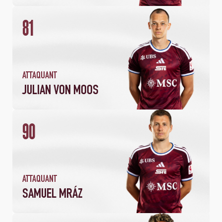
81
ATTAQUANT
JULIAN VON MOOS
90
2
66
MATCHS
MINUTES JOUÉES
ATTAQUANT
SAMUEL MRÁZ