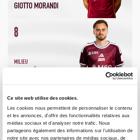
GIOTTO MORANDI
8
2
180
MATCHS
MINUTES JOUÉES
MILIEU
TIMOTHÉ COGNAT
9
Ce site web utilise des cookies.
2
174
Les cookies nous permettent de personnaliser le contenu
MATCHS
MINUTES JOUÉES
et les annonces, d'offrir des fonctionnalités relatives aux
médias sociaux et d'analyser notre trafic. Nous
MILIEU
partageons également des informations sur l'utilisation de
MIROSLAV STEVANOVIC
notre site avec nos partenaires de médias sociaux, de