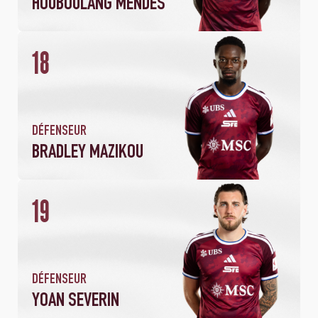
HOUBOULANG MENDES
18
2
180
MATCHS
MINUTES JOUÉES
DÉFENSEUR
BRADLEY MAZIKOU
19
DÉFENSEUR
YOAN SEVERIN