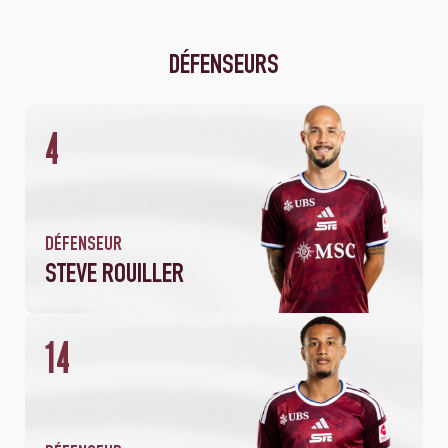
DÉFENSEURS
4
2
180
MATCHS
MINUTES JOUÉES
DÉFENSEUR
STEVE ROUILLER
14
2
130
MATCHS
MINUTES JOUÉES