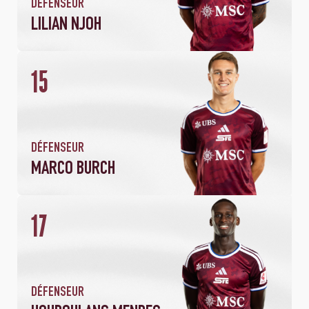
DÉFENSEUR
LILIAN NJOH
15
2
180
MATCHS
MINUTES JOUÉES
DÉFENSEUR
MARCO BURCH
2
106
17
MATCHS
MINUTES JOUÉES
1
PASSE DÉCISIVE
DÉFENSEUR