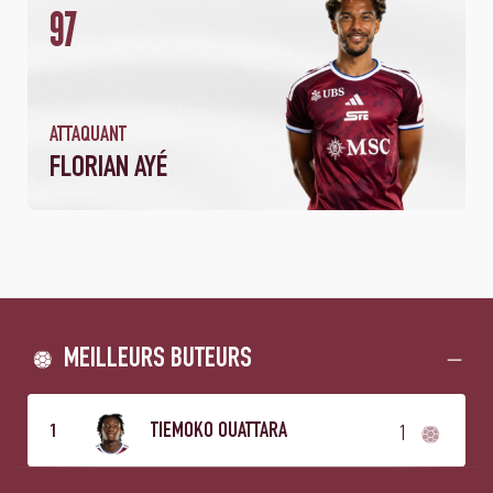
97
2
159
MATCHS
MINUTES JOUÉES
ATTAQUANT
FLORIAN AYÉ
MEILLEURS BUTEURS
1
TIEMOKO OUATTARA
1