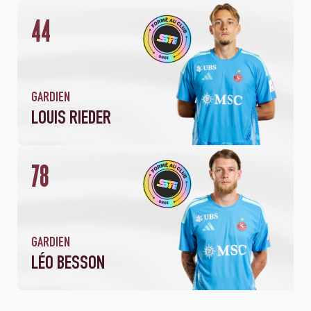
44
GARDIEN
LOUIS RIEDER
78
1
90
MATCH
MINUTES JOUÉES
GARDIEN
LÉO BESSON