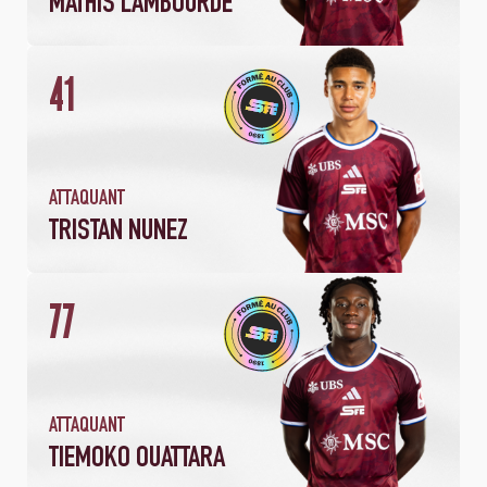
MATHIS LAMBOURDE
41
2
11
MATCHS
MINUTES JOUÉES
ATTAQUANT
TRISTAN NUNEZ
2
24
77
MATCHS
MINUTES JOUÉES
1
BUT
ATTAQUANT
TIEMOKO OUATTARA