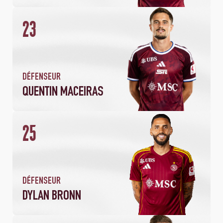
23
2
74
MATCHS
MINUTES JOUÉES
DÉFENSEUR
QUENTIN MACEIRAS
25
DÉFENSEUR
DYLAN BRONN