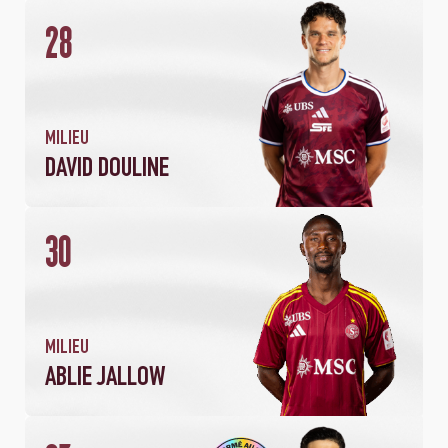
28
1
21
MATCH
MINUTES JOUÉES
MILIEU
DAVID DOULINE
30
MILIEU
ABLIE JALLOW