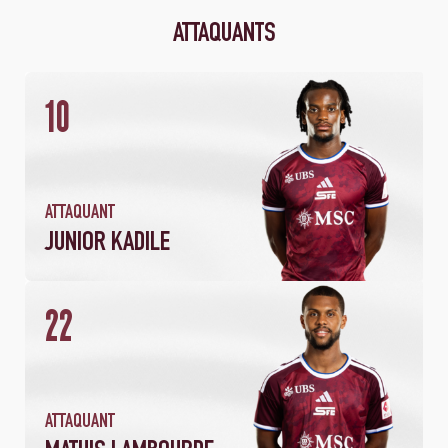
ATTAQUANTS
10
ATTAQUANT
JUNIOR KADILE
22
2
156
MATCHS
MINUTES JOUÉES
ATTAQUANT