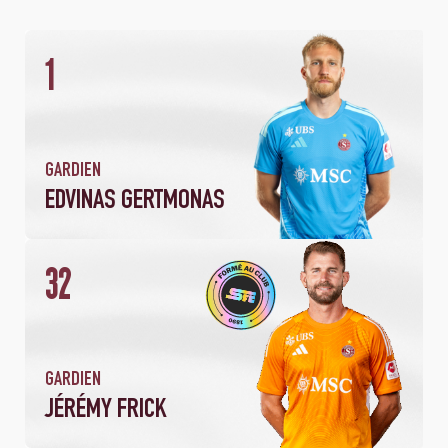
1
2
1
MATCH
ARRÊTS
90
MINUTES JOUÉES
GARDIEN
EDVINAS GERTMONAS
32
GARDIEN
JÉRÉMY FRICK