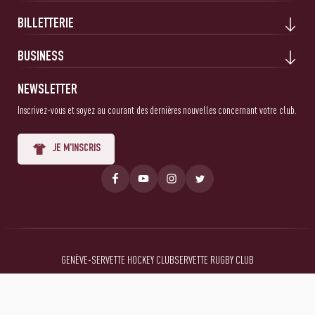
BILLETTERIE
BUSINESS
NEWSLETTER
Inscrivez-vous et soyez au courant des dernières nouvelles concernant votre club.
JE M'INSCRIS
GENÈVE-SERVETTE HOCKEY CLUB
SERVETTE RUGBY CLUB
Mentions Légales
Conditions générales
Politique de confidentialité
© 2026 Servette FC, tous droits réservés.