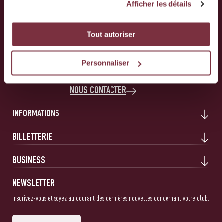
Afficher les détails
Tout autoriser
Servette Football Club 1890 SA
10 Route Des Jeunes
1212 Grand-Lancy
Personnaliser
NOUS CONTACTER
INFORMATIONS
BILLETTERIE
BUSINESS
NEWSLETTER
Inscrivez-vous et soyez au courant des dernières nouvelles concernant votre club.