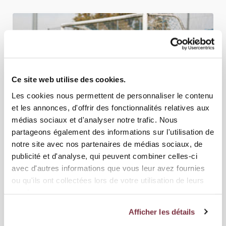
Ce site web utilise des cookies.
Les cookies nous permettent de personnaliser le contenu
et les annonces, d'offrir des fonctionnalités relatives aux
médias sociaux et d'analyser notre trafic. Nous
partageons également des informations sur l'utilisation de
notre site avec nos partenaires de médias sociaux, de
21 OCTOBRE 2025
ÉQUIPE FEMININE
publicité et d'analyse, qui peuvent combiner celles-ci
GRASSHOPPER CLUB ZÜRICH - SERVETTE FCCF
avec d'autres informations que vous leur avez fournies
ou qu'ils ont collectées lors de votre utilisation de leurs
2-3
services.
Afficher les détails