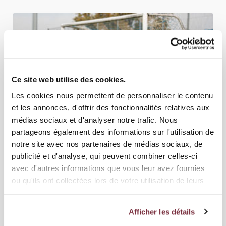
Ce site web utilise des cookies.
Les cookies nous permettent de personnaliser le contenu
et les annonces, d'offrir des fonctionnalités relatives aux
médias sociaux et d'analyser notre trafic. Nous
partageons également des informations sur l'utilisation de
notre site avec nos partenaires de médias sociaux, de
21 OCTOBRE 2025
ÉQUIPE FEMININE
publicité et d'analyse, qui peuvent combiner celles-ci
GRASSHOPPER CLUB ZÜRICH - SERVETTE FCCF
avec d'autres informations que vous leur avez fournies
ou qu'ils ont collectées lors de votre utilisation de leurs
2-3
services.
Afficher les détails