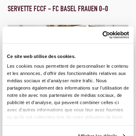
SERVETTE FCCF - FC BASEL FRAUEN 0-0
Ce site web utilise des cookies.
Les cookies nous permettent de personnaliser le contenu
et les annonces, d'offrir des fonctionnalités relatives aux
médias sociaux et d'analyser notre trafic. Nous
partageons également des informations sur l'utilisation de
notre site avec nos partenaires de médias sociaux, de
publicité et d'analyse, qui peuvent combiner celles-ci
21 OCTOBRE 2025
ÉQUIPE FEMININE
avec d'autres informations que vous leur avez fournies
ou qu'ils ont collectées lors de votre utilisation de leurs
GRASSHOPPER CLUB ZÜRICH - SERVETTE FCCF
services.
2-3
Afficher les détails