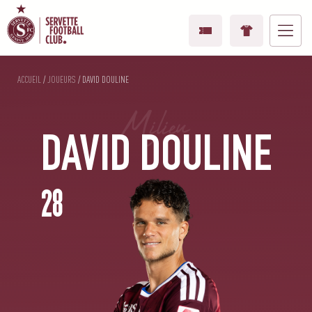
ACCUEIL
/
JOUEURS
/
DAVID DOULINE
Milieu
DAVID DOULINE
28