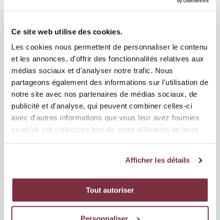
Magnifique titre pour les M17 du Servette FC qui sont devenus
champions de Suisse ce week-end à Bâle ! Cinquièmes de la...
Ce site web utilise des cookies.
Les cookies nous permettent de personnaliser le contenu
et les annonces, d'offrir des fonctionnalités relatives aux
médias sociaux et d'analyser notre trafic. Nous
partageons également des informations sur l'utilisation de
notre site avec nos partenaires de médias sociaux, de
publicité et d'analyse, qui peuvent combiner celles-ci
avec d'autres informations que vous leur avez fournies
ou qu'ils ont collectées lors de votre utilisation de leurs
services.
Afficher les détails
04 JUIN 2026
ACADÉMIE
Tout autoriser
SERVETTE FC M21 – AC TAVERNE : SAMEDI 6
JUIN À 17H À BALEXERT
Personnaliser