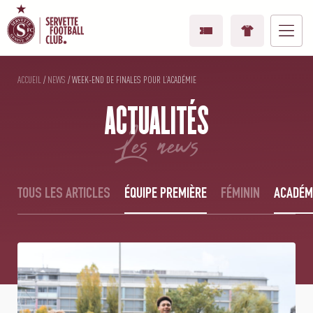
ACCUEIL
/
NEWS
/
WEEK-END DE FINALES POUR L’ACADÉMIE
ACTUALITÉS
les news
TOUS LES ARTICLES
ÉQUIPE PREMIÈRE
FÉMININ
ACADÉM