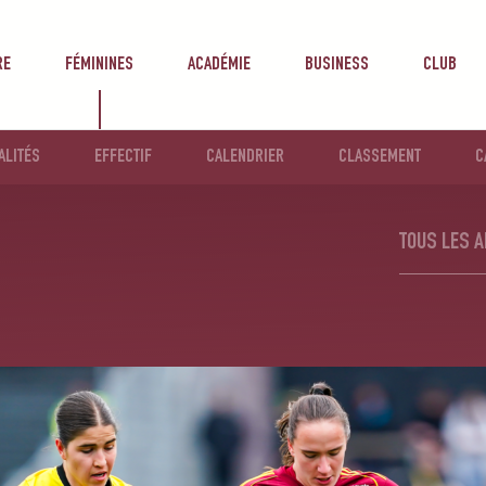
RE
FÉMININES
ACADÉMIE
BUSINESS
CLUB
ALITÉS
EFFECTIF
CALENDRIER
CLASSEMENT
C
TOUS LES A