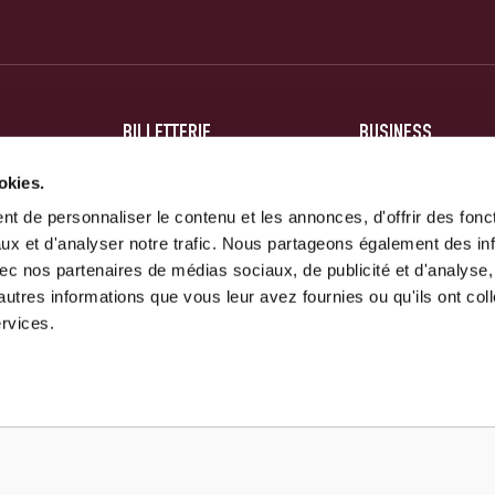
BILLETTERIE
BUSINESS
BILLETS
HOSPITALITÉ
okies.
t de personnaliser le contenu et les annonces, d'offrir des fonct
ABONNEMENTS
PARTENAIRES
ux et d'analyser notre trafic. Nous partageons également des in
 avec nos partenaires de médias sociaux, de publicité et d'analyse
autres informations que vous leur avez fournies ou qu'ils ont col
ervices.