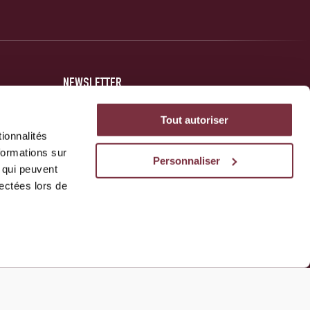
NEWSLETTER
Inscrivez-vous et soyez au courant des dernières nouvelles
Tout autoriser
concernant votre club.
ionnalités
formations sur
Personnaliser
, qui peuvent
JE M'INSCRIS
lectées lors de