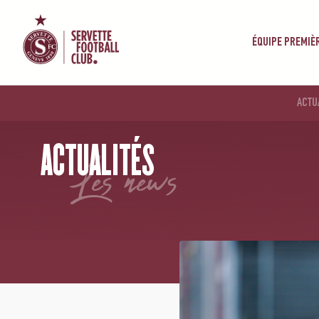
ÉQUIPE PREMIÈ
ACTU
ACCUEIL
/
NEWS
/
BSC YB FRAUEN – SERVETTE FCCF : PREMIÈRE MANCHE POUR LE TITRE
ACTUALITÉS
les news