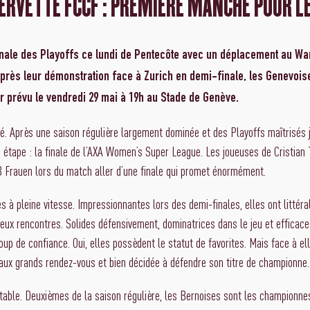
SERVETTE FCCF : PREMIÈRE MANCHE POUR LE
inale des Playoffs ce lundi de Pentecôte avec un déplacement au Wa
après leur démonstration face à Zurich en demi-finale, les Genevois
r prévu le vendredi 29 mai à 19h au Stade de Genève.
é. Après une saison régulière largement dominée et des Playoffs maîtrisés j
e étape : la finale de l’AXA Women’s Super League. Les joueuses de Cristian 
 Frauen lors du match aller d’une finale qui promet énormément.
s à pleine vitesse. Impressionnantes lors des demi-finales, elles ont littér
eux rencontres. Solides défensivement, dominatrices dans le jeu et efficac
up de confiance. Oui, elles possèdent le statut de favorites. Mais face à e
aux grands rendez-vous et bien décidée à défendre son titre de championne.
able. Deuxièmes de la saison régulière, les Bernoises sont les championnes 