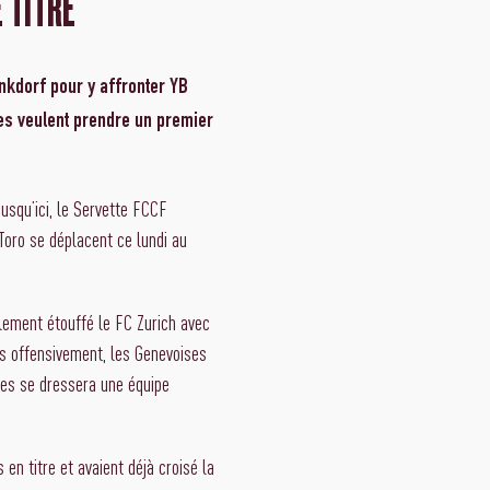
 TITRE
nkdorf pour y affronter YB
es veulent prendre un premier
usqu’ici, le Servette FCCF
Toro se déplacent ce lundi au
alement étouffé le FC Zurich avec
es offensivement, les Genevoises
lles se dressera une équipe
en titre et avaient déjà croisé la