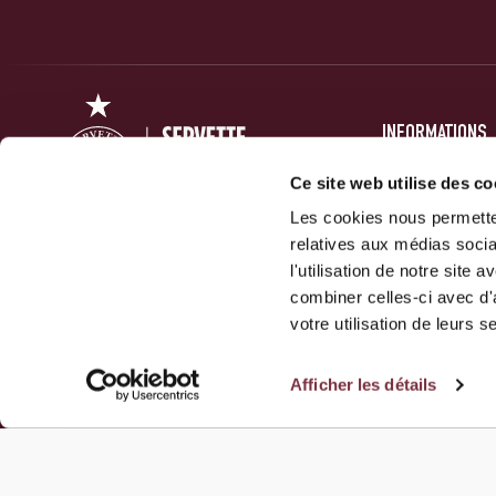
INFORMATIONS
PRESSE
Ce site web utilise des co
Les cookies nous permetten
FORUM
relatives aux médias socia
ACTUALITÉS
Servette Football Club 1890 SA
l'utilisation de notre site
GALERIES
combiner celles-ci avec d'
10 Route Des Jeunes
votre utilisation de leurs s
1212 Grand-Lancy
Afficher les détails
NOUS CONTACTER