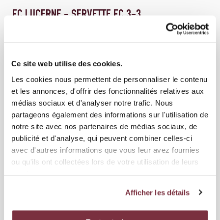
FC LUCERNE - SERVETTE FC 3-3
Ce site web utilise des cookies.
Les cookies nous permettent de personnaliser le contenu
et les annonces, d'offrir des fonctionnalités relatives aux
médias sociaux et d'analyser notre trafic. Nous
partageons également des informations sur l'utilisation de
notre site avec nos partenaires de médias sociaux, de
publicité et d'analyse, qui peuvent combiner celles-ci
avec d'autres informations que vous leur avez fournies
ou qu'ils ont collectées lors de votre utilisation de leurs
services.
04 MAI 2026
ÉQUIPE PREMIÈRE
GRASSHOPPER CLUB ZÜRICH - SERVETTE FC 0-2
Afficher les détails