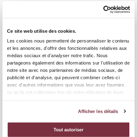
Ce site web utilise des cookies.
Les cookies nous permettent de personnaliser le contenu
et les annonces, d'offrir des fonctionnalités relatives aux
médias sociaux et d'analyser notre trafic. Nous
partageons également des informations sur l'utilisation de
notre site avec nos partenaires de médias sociaux, de
publicité et d'analyse, qui peuvent combiner celles-ci
avec d'autres informations que vous leur avez fournies
04 MAI 2026
ou qu'ils ont collectées lors de votre utilisation de leurs
ÉQUIPE PREMIÈRE
services.
GRASSHOPPER CLUB ZÜRICH - SERVETTE FC 0-2
Afficher les détails
Tout autoriser