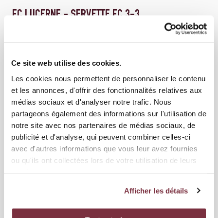
FC LUCERNE - SERVETTE FC 3-3
Ce site web utilise des cookies.
Les cookies nous permettent de personnaliser le contenu
et les annonces, d'offrir des fonctionnalités relatives aux
médias sociaux et d'analyser notre trafic. Nous
partageons également des informations sur l'utilisation de
notre site avec nos partenaires de médias sociaux, de
publicité et d'analyse, qui peuvent combiner celles-ci
avec d'autres informations que vous leur avez fournies
ou qu'ils ont collectées lors de votre utilisation de leurs
services.
04 MAI 2026
ÉQUIPE PREMIÈRE
GRASSHOPPER CLUB ZÜRICH - SERVETTE FC 0-2
Afficher les détails