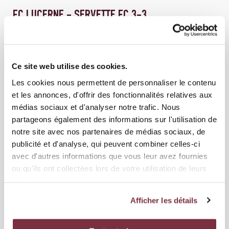
FC LUCERNE - SERVETTE FC 3-3
Ce site web utilise des cookies.
Les cookies nous permettent de personnaliser le contenu
et les annonces, d'offrir des fonctionnalités relatives aux
médias sociaux et d'analyser notre trafic. Nous
partageons également des informations sur l'utilisation de
notre site avec nos partenaires de médias sociaux, de
publicité et d'analyse, qui peuvent combiner celles-ci
avec d'autres informations que vous leur avez fournies
ou qu'ils ont collectées lors de votre utilisation de leurs
services.
04 MAI 2026
ÉQUIPE PREMIÈRE
GRASSHOPPER CLUB ZÜRICH - SERVETTE FC 0-2
Afficher les détails