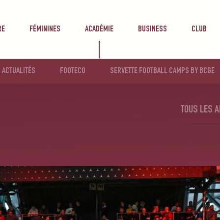
RE
FÉMININES
ACADÉMIE
BUSINESS
CLUB
ACTUALITÉS
FOOTECO
SERVETTE FOOTBALL CAMPS BY BCGE
NZ JUNIORCUP
TOUS LES A