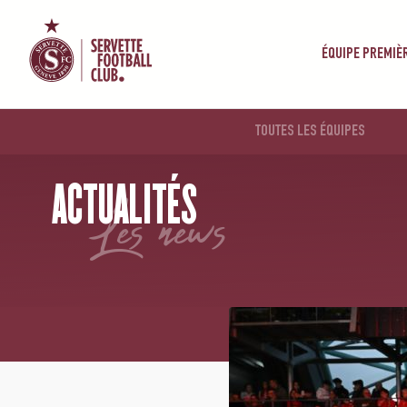
ÉQUIPE PREMIÈ
TOUTES LES ÉQUIPES
ACCUEIL
/
NEWS
/
UNE BELLE EXPÉRIENCE POUR LES JEUNES GRENAT À LA MERCEDES-BE
ACTUALITÉS
les news