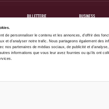
BILLETTERIE
BUSINESS
BILLETS
HOSPITALITÉ
okies.
ABONNEMENTS
PARTENAIRES
t de personnaliser le contenu et les annonces, d'offrir des fonct
ux et d'analyser notre trafic. Nous partageons également des in
 avec nos partenaires de médias sociaux, de publicité et d'analyse
autres informations que vous leur avez fournies ou qu'ils ont col
ervices.
Mentions Légales
Conditions générales
Politique de confidentialité