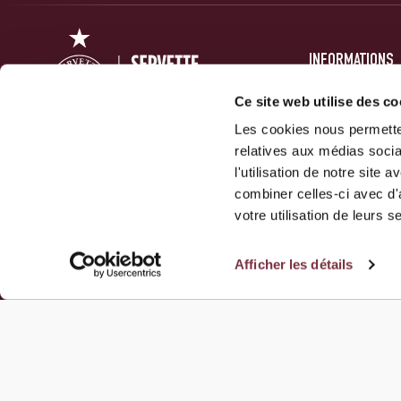
INFORMATIONS
PRESSE
Ce site web utilise des co
FORUM
Les cookies nous permetten
relatives aux médias socia
ACTUALITÉS
Servette Football Club 1890 SA
l'utilisation de notre site
GALERIES
combiner celles-ci avec d'
10 Route Des Jeunes
votre utilisation de leurs s
1212 Grand-Lancy
Afficher les détails
NOUS CONTACTER
© 2026 Servette FC, tous droits réservés.