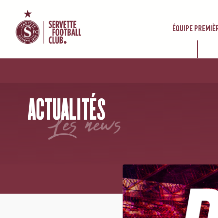
ÉQUIPE PREMIÈ
ACCUEIL
/
NEWS
/
SFC – SÉANCE DE DÉDICACES
ACTUALITÉS
les news