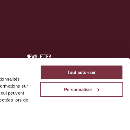
NEWSLETTER
Inscrivez-vous et soyez au courant des dernières nouvelles
Tout autoriser
concernant votre club.
ionnalités
formations sur
Personnaliser
, qui peuvent
JE M'INSCRIS
lectées lors de