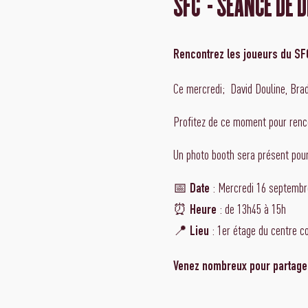
SFC - SÉANCE DE 
Rencontrez les joueurs du SFC 
Ce mercredi; David Douline, Bra
Profitez de ce moment pour rencon
Un photo booth sera présent pour
📅
: Mercredi 16 septembr
Date
⏰
: de 13h45 à 15h
Heure
📍
: 1er étage du centre c
Lieu
Venez nombreux pour partager