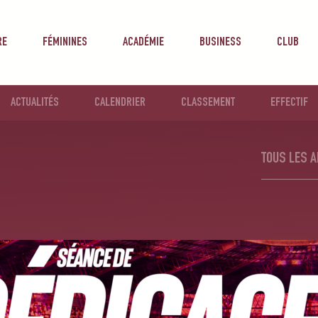
RE
FÉMININES
ACADÉMIE
BUSINESS
CLUB
ACTUALITÉS
CALENDRIER
CLASSEMENT
EFFECTIF
TOUS LES A