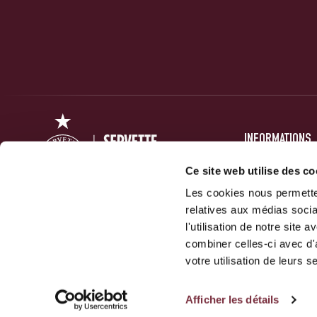
INFORMATIONS
PRESSE
Ce site web utilise des co
Les cookies nous permetten
FORUM
relatives aux médias socia
ACTUALITÉS
Servette Football Club 1890 SA
l'utilisation de notre site
GALERIES
combiner celles-ci avec d'
10 Route Des Jeunes
votre utilisation de leurs s
1212 Grand-Lancy
Afficher les détails
NOUS CONTACTER