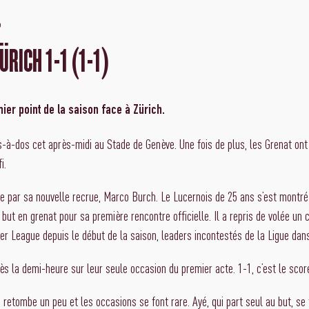
6
ÜRICH 1-1 (1-1)
ier point de la saison face à Zürich.
os-à-dos cet après-midi au Stade de Genève. Une fois de plus, les Grenat on
i.
e par sa nouvelle recrue, Marco Burch. Le Lucernois de 25 ans s’est montr
but en grenat pour sa première rencontre officielle. Il a repris de volée un co
er League depuis le début de la saison, leaders incontestés de la Ligue dans
ès la demi-heure sur leur seule occasion du premier acte. 1-1, c’est le scor
retombe un peu et les occasions se font rare. Ayé, qui part seul au but, se 