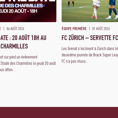
06 AOÛT 2026
01 AOÛT 2026
E
ÉQUIPE PREMIÈRE
ATE : 20 AOÛT 18H AU
FC ZÜRICH – SERVETTE FC
 CHARMILLES
Les Grenat s’inclinent à Zürich dans l
deuxième journée de Brack Super Leag
met sur pied un évènement
FC n’a pas réuss...
 Stade des Charmilles le jeudi 20 août
us atten...