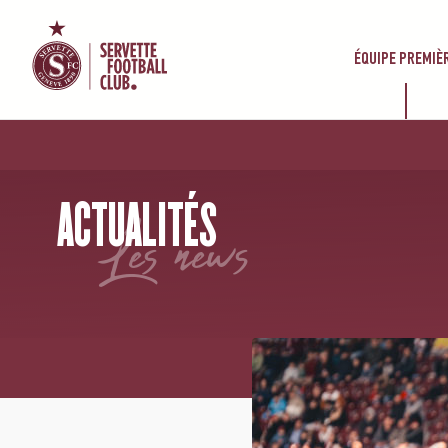
ÉQUIPE PREMIÈ
ACCUEIL
/
NEWS
/
SERVETTE FC – FC ZÜRICH 1-1 (1-1)
ACTUALITÉS
les news