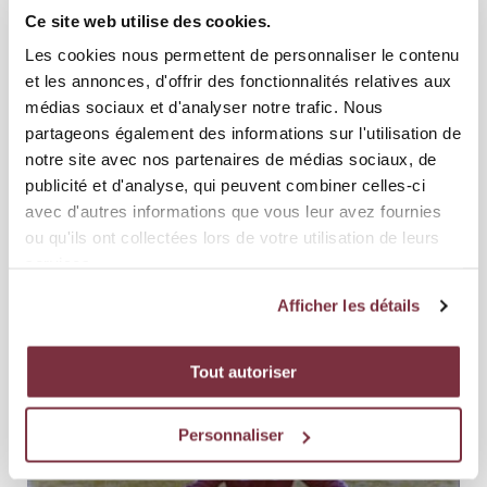
Ce site web utilise des cookies.
Les cookies nous permettent de personnaliser le contenu
et les annonces, d'offrir des fonctionnalités relatives aux
médias sociaux et d'analyser notre trafic. Nous
partageons également des informations sur l'utilisation de
notre site avec nos partenaires de médias sociaux, de
publicité et d'analyse, qui peuvent combiner celles-ci
avec d'autres informations que vous leur avez fournies
ou qu'ils ont collectées lors de votre utilisation de leurs
01 AOÛT 2026
ÉQUIPE PREMIÈRE
services.
FC ZÜRICH – SERVETTE FC 2-1 (1-0)
Afficher les détails
Les Grenat s’inclinent à Zürich dans le cadre de la deuxième journée
de Brack Super League. Le Servette FC n’a pas réuss...
Tout autoriser
Personnaliser