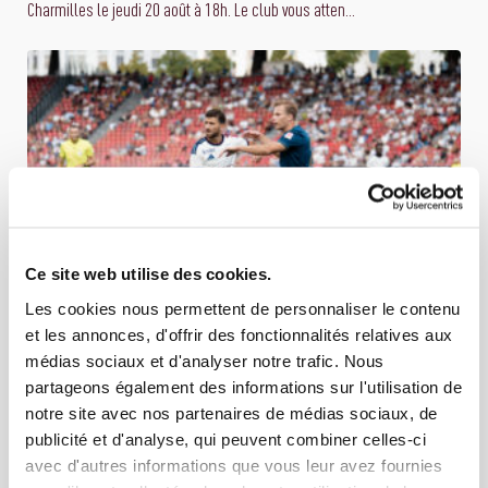
Charmilles le jeudi 20 août à 18h. Le club vous atten...
Ce site web utilise des cookies.
Les cookies nous permettent de personnaliser le contenu
et les annonces, d'offrir des fonctionnalités relatives aux
01 AOÛT 2026
ÉQUIPE PREMIÈRE
médias sociaux et d'analyser notre trafic. Nous
FC ZÜRICH – SERVETTE FC 2-1 (1-0)
partageons également des informations sur l'utilisation de
notre site avec nos partenaires de médias sociaux, de
Les Grenat s’inclinent à Zürich dans le cadre de la deuxième journée
publicité et d'analyse, qui peuvent combiner celles-ci
de Brack Super League. Le Servette FC n’a pas réuss...
avec d'autres informations que vous leur avez fournies