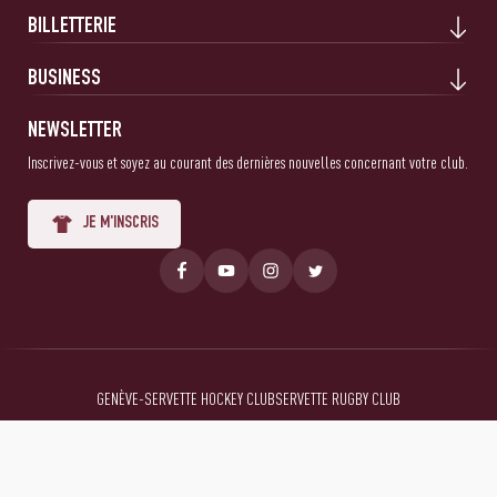
BILLETTERIE
BUSINESS
NEWSLETTER
Inscrivez-vous et soyez au courant des dernières nouvelles concernant votre club.
JE M'INSCRIS
GENÈVE-SERVETTE HOCKEY CLUB
SERVETTE RUGBY CLUB
Mentions Légales
Conditions générales
Politique de confidentialité
© 2026 Servette FC, tous droits réservés.