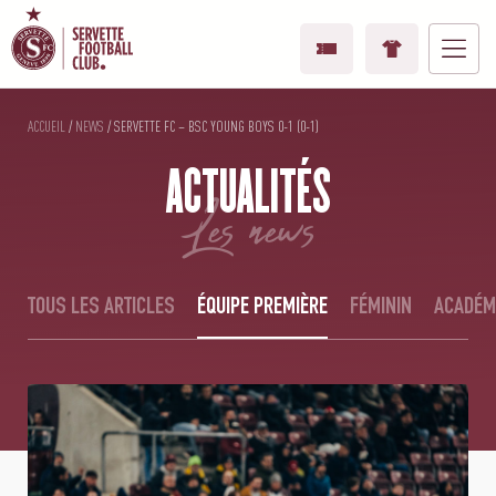
ACCUEIL
/
NEWS
/
SERVETTE FC – BSC YOUNG BOYS 0-1 (0-1)
ACTUALITÉS
les news
TOUS LES ARTICLES
ÉQUIPE PREMIÈRE
FÉMININ
ACADÉM