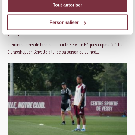
Tout autoriser
08 AOÛT 2026
ÉQUIPE PREMIÈRE
SERVETTE FC – GRASSHOPPER CLUB ZÜRICH 2-1
Personnaliser
(1-1)
Premier succès de la saison pour le Servette FC qui s’impose 2-1 face
à Grasshopper. Servette a lancé sa saison ce samed...