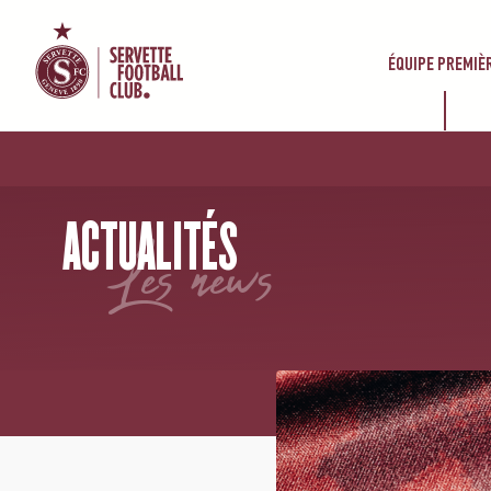
ÉQUIPE PREMIÈ
ACCUEIL
/
NEWS
/
POP-UP STORE MAILLOT HOME 2026/27 : RENDEZ-VOUS LE 25 JUIN AU 
ACTUALITÉS
les news