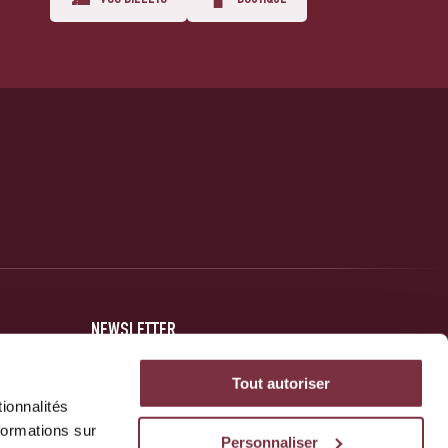
VOS BILLETS
BOUTIQUE
NEWSLETTER
Inscrivez-vous et soyez au courant des dernières nouvelles
Tout autoriser
concernant votre club.
ionnalités
formations sur
Personnaliser