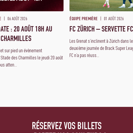
06 AOÛT 2026
01 AOÛT 2026
E
ÉQUIPE PREMIÈRE
ATE : 20 AOÛT 18H AU
FC ZÜRICH – SERVETTE FC
 CHARMILLES
Les Grenat s’inclinent à Zürich dans l
deuxième journée de Brack Super Leag
met sur pied un évènement
FC n’a pas réuss...
 Stade des Charmilles le jeudi 20 août
us atten...
RÉSERVEZ VOS BILLETS