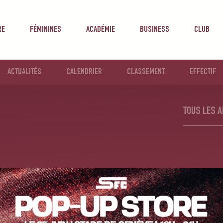
RE
FÉMININES
ACADÉMIE
BUSINESS
CLUB
ACTUALITÉS
CALENDRIER
CLASSEMENT
EFFECTIF
STADE DE GENÈVE
TOUS LES A