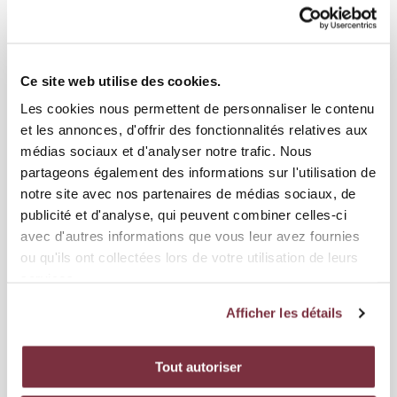
17 JUILLET 2026
ÉQUIPE FÉMININE
Ce site web utilise des cookies.
ECRIRE L'HISTOIRE AVEC VOUS
Les cookies nous permettent de personnaliser le contenu
et les annonces, d'offrir des fonctionnalités relatives aux
Le Servette FCCF lance aujourd'hui sa campagne d'abonnement pour la
médias sociaux et d'analyser notre trafic. Nous
saison 2026-2027. La saison dernière restera à jamai...
partageons également des informations sur l'utilisation de
notre site avec nos partenaires de médias sociaux, de
publicité et d'analyse, qui peuvent combiner celles-ci
avec d'autres informations que vous leur avez fournies
ou qu'ils ont collectées lors de votre utilisation de leurs
services.
Afficher les détails
Tout autoriser