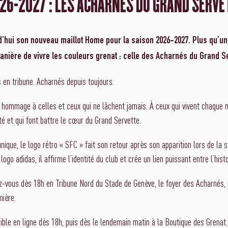
6-2027 : LES ACHARNÉS DU GRAND SERVE
’hui son nouveau maillot Home pour la saison 2026-2027. Plus qu’un m
manière de vivre les couleurs grenat : celle des Acharnés du Grand S
 en tribune. Acharnés depuis toujours.
 hommage à celles et ceux qui ne lâchent jamais. À ceux qui vivent chaque 
é et qui font battre le cœur du Grand Servette.
nique, le logo rétro « SFC » fait son retour après son apparition lors de la
ogo adidas, il affirme l’identité du club et crée un lien puissant entre l’hist
ez-vous dès 18h en Tribune Nord du Stade de Genève, le foyer des Acharnés, 
mière.
ible en ligne dès 18h, puis dès le lendemain matin à la Boutique des Grenat.