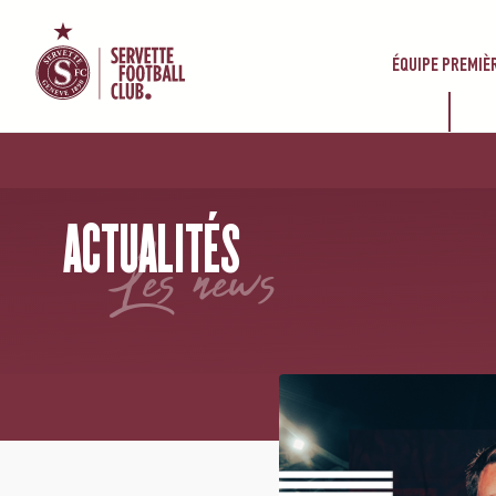
ÉQUIPE PREMIÈ
ACCUEIL
/
NEWS
/
MAILLOT HOME 2026-2027 : LES ACHARNÉS DU GRAND SERVETTE FC
ACTUALITÉS
les news