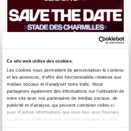
06 AOÛT 2026
ÉQUIPE PREMIÈRE
Ce site web utilise des cookies.
SAVE THE DATE : 20 AOÛT 18H AU STADE DES
Les cookies nous permettent de personnaliser le contenu
et les annonces, d'offrir des fonctionnalités relatives aux
CHARMILLES
médias sociaux et d'analyser notre trafic. Nous
Le Servette FC met sur pied un évènement exceptionnel au Stade des
partageons également des informations sur l'utilisation de
Charmilles le jeudi 20 août à 18h. Le club vous atten...
notre site avec nos partenaires de médias sociaux, de
publicité et d'analyse, qui peuvent combiner celles-ci
avec d'autres informations que vous leur avez fournies
ou qu'ils ont collectées lors de votre utilisation de leurs
services.