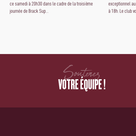
ce samedi à 20h30 dans le cadre de la troisième
exceptionnel au
journée de Brack Sup...
à 18h. Le club vo
Soutenez
VOTRE ÉQUIPE !