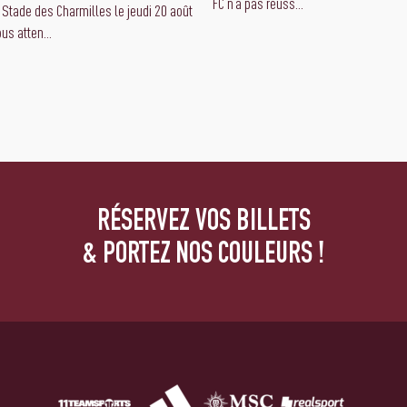
FC n’a pas réuss...
 Stade des Charmilles le jeudi 20 août
us atten...
RÉSERVEZ VOS BILLETS
& PORTEZ NOS COULEURS !