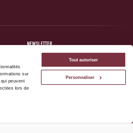
NEWSLETTER
Inscrivez-vous et soyez au courant des dernières nouvelles
Tout autoriser
concernant votre club.
ionnalités
formations sur
Personnaliser
, qui peuvent
JE M'INSCRIS
lectées lors de