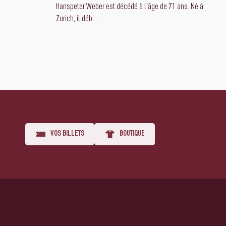
Hanspeter Weber est décédé à l'âge de 71 ans. Né à
Zurich, il déb...
VOS BILLETS
BOUTIQUE