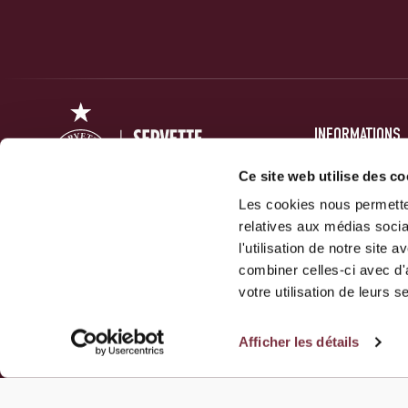
INFORMATIONS
PRESSE
Ce site web utilise des co
Les cookies nous permetten
FORUM
relatives aux médias socia
ACTUALITÉS
Servette Football Club 1890 SA
l'utilisation de notre site
GALERIES
combiner celles-ci avec d'
10 Route Des Jeunes
votre utilisation de leurs s
1212 Grand-Lancy
Afficher les détails
NOUS CONTACTER