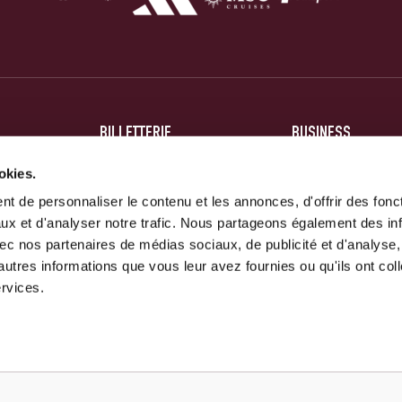
BILLETTERIE
BUSINESS
BILLETS
HOSPITALITÉ
okies.
t de personnaliser le contenu et les annonces, d'offrir des fonct
ABONNEMENTS
PARTENAIRES
ux et d'analyser notre trafic. Nous partageons également des in
 avec nos partenaires de médias sociaux, de publicité et d'analyse
autres informations que vous leur avez fournies ou qu'ils ont col
ervices.