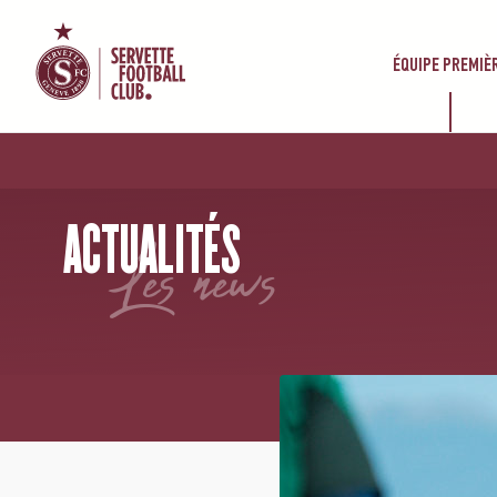
ÉQUIPE PREMIÈ
ACCUEIL
/
NEWS
/
LE GROUPE POUR SAINT-GALL
ACTUALITÉS
les news