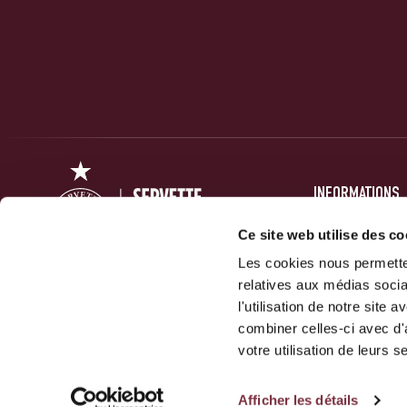
INFORMATIONS
PRESSE
Ce site web utilise des co
Les cookies nous permetten
FORUM
relatives aux médias socia
ACTUALITÉS
Servette Football Club 1890 SA
l'utilisation de notre site
GALERIES
combiner celles-ci avec d'
10 Route Des Jeunes
votre utilisation de leurs s
1212 Grand-Lancy
Afficher les détails