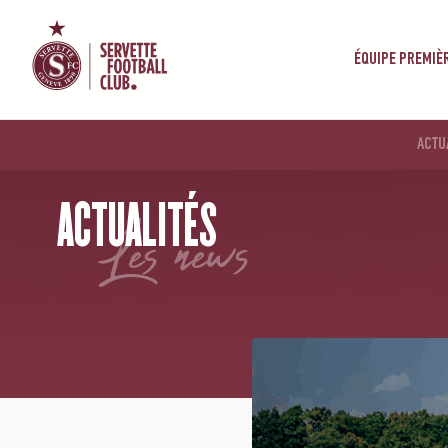
ÉQUIPE PREMIÈ
ACTU
ACCUEIL
/
NEWS
/
LE GROUPE POUR LA RÉCEPTION DE BÂLE
ACTUALITÉS
les news