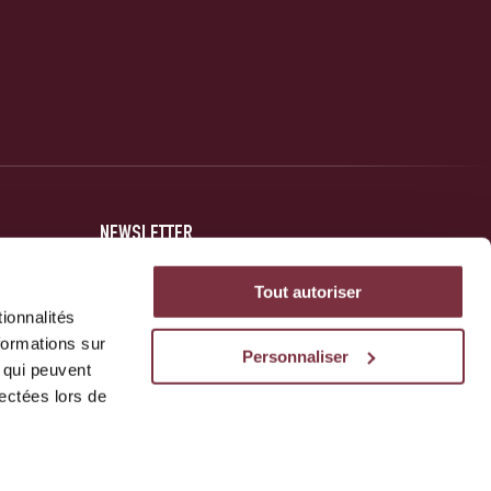
NEWSLETTER
Inscrivez-vous et soyez au courant des dernières nouvelles
Tout autoriser
concernant votre club.
ionnalités
formations sur
Personnaliser
, qui peuvent
JE M'INSCRIS
lectées lors de