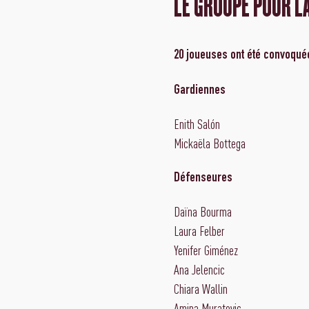
LE GROUPE POUR L
20 joueuses ont été convoquée
Gardiennes
Enith Salón
Mickaëla Bottega
Défenseures
Daïna Bourma
Laura Felber
Yenifer Giménez
Ana Jelencic
Chiara Wallin
Amina Muratovic