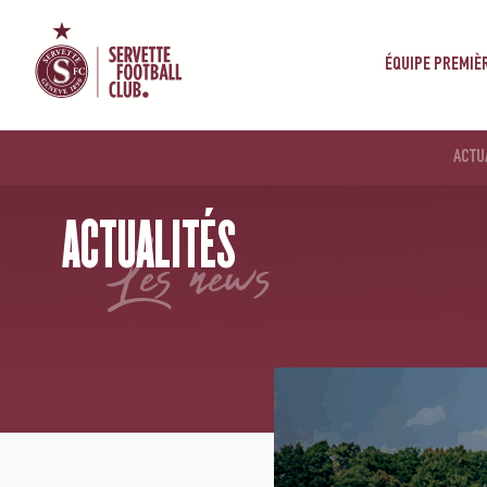
ÉQUIPE PREMIÈ
ACTU
ACCUEIL
/
NEWS
/
LE GROUPE POUR LA RÉCEPTION D’AARAU
ACTUALITÉS
les news