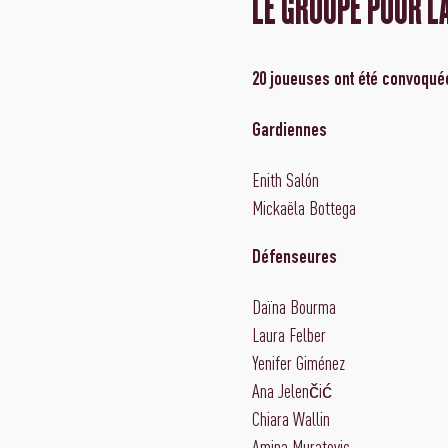
LE GROUPE POUR L
20 joueuses ont été convoquée
Gardiennes
Enith Salón
Mickaëla Bottega
Défenseures
Daïna Bourma
Laura Felber
Yenifer Giménez
Ana Jelenčić
Chiara Wallin
Amina Muratovic