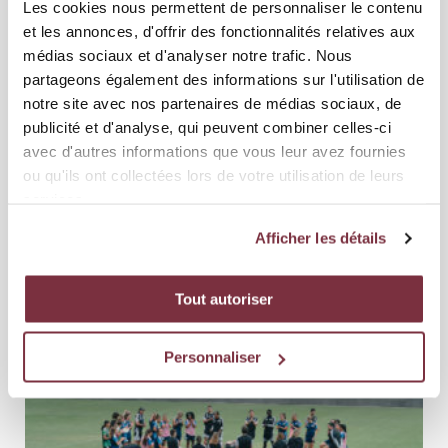
Les cookies nous permettent de personnaliser le contenu
et les annonces, d'offrir des fonctionnalités relatives aux
médias sociaux et d'analyser notre trafic. Nous
partageons également des informations sur l'utilisation de
notre site avec nos partenaires de médias sociaux, de
publicité et d'analyse, qui peuvent combiner celles-ci
avec d'autres informations que vous leur avez fournies
04 AOÛT 2026
ÉQUIPE FÉMININE
ou qu'ils ont collectées lors de votre utilisation de leurs
services.
DINAMO-BSUPC - SERVETTE FCCF 0-3 (0-0)
Afficher les détails
Les Grenat démarrent leur campagne européenne en fanfare. Les
Servettiennes ne savaient pas trop à quoi s'attendre au mo...
Tout autoriser
Personnaliser