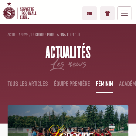
ACCUEIL
/
NEWS
/
LE GROUPE POUR LA FINALE RETOUR
ACTUALITÉS
les news
TOUS LES ARTICLES
ÉQUIPE PREMIÈRE
FÉMININ
ACADÉM