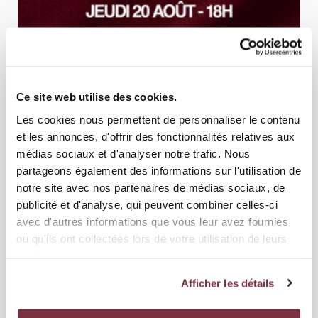
06 AOÛT 2026
ÉQUIPE PREMIÈRE
SAVE THE DATE : 20 AOÛT 18H AU STADE DES
Ce site web utilise des cookies.
CHARMILLES
Les cookies nous permettent de personnaliser le contenu
et les annonces, d'offrir des fonctionnalités relatives aux
Le Servette FC met sur pied un évènement exceptionnel au Stade des
médias sociaux et d'analyser notre trafic. Nous
Charmilles le jeudi 20 août à 18h. Le club vous atten...
partageons également des informations sur l'utilisation de
notre site avec nos partenaires de médias sociaux, de
publicité et d'analyse, qui peuvent combiner celles-ci
avec d'autres informations que vous leur avez fournies
ou qu'ils ont collectées lors de votre utilisation de leurs
services.
Afficher les détails