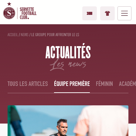
ACCUEIL
/
NEWS
/
LE GROUPE POUR AFFRONTER LE LS
ACTUALITÉS
les news
TOUS LES ARTICLES
ÉQUIPE PREMIÈRE
FÉMININ
ACADÉM