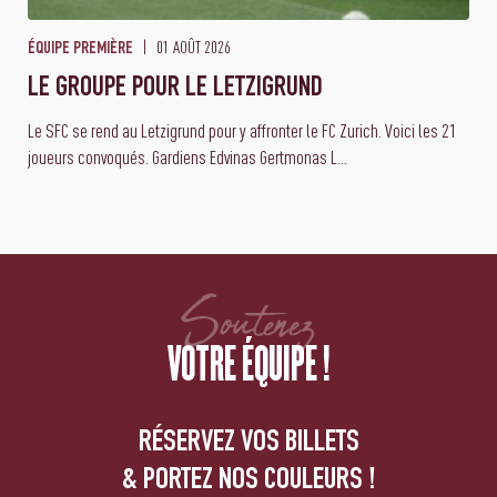
01 AOÛT 2026
ÉQUIPE PREMIÈRE
LE GROUPE POUR LE LETZIGRUND
Le SFC se rend au Letzigrund pour y affronter le FC Zurich. Voici les 21
joueurs convoqués. Gardiens Edvinas Gertmonas L...
Soutenez
VOTRE ÉQUIPE !
RÉSERVEZ VOS BILLETS
& PORTEZ NOS COULEURS !