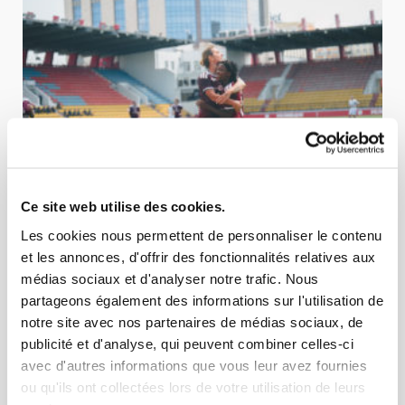
Ce site web utilise des cookies.
Les cookies nous permettent de personnaliser le contenu
04 AOÛT 2026
ÉQUIPE FÉMININE
et les annonces, d'offrir des fonctionnalités relatives aux
DINAMO-BSUPC - SERVETTE FCCF 0-3 (0-0)
médias sociaux et d'analyser notre trafic. Nous
partageons également des informations sur l'utilisation de
Les Grenat démarrent leur campagne européenne en fanfare. Les
notre site avec nos partenaires de médias sociaux, de
Servettiennes ne savaient pas trop à quoi s'attendre au mo...
publicité et d'analyse, qui peuvent combiner celles-ci
avec d'autres informations que vous leur avez fournies
ou qu'ils ont collectées lors de votre utilisation de leurs