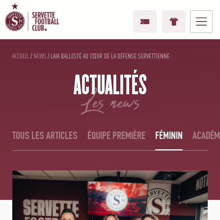
ACCUEIL
/
NEWS
/
LAIA BALLESTÉ AU CŒUR DE LA DÉFENSE SERVETTIENNE
ACTUALITÉS
les news
TOUS LES ARTICLES
ÉQUIPE PREMIÈRE
FÉMININ
ACADÉM