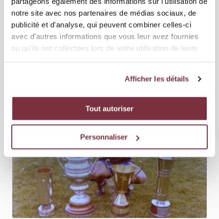
partageons également des informations sur l'utilisation de
notre site avec nos partenaires de médias sociaux, de
publicité et d'analyse, qui peuvent combiner celles-ci
01 AOÛT 2026
ÉQUIPE PREMIÈRE
avec d'autres informations que vous leur avez fournies
FC ZÜRICH – SERVETTE FC 2-1 (1-0)
ou qu'ils ont collectées lors de votre utilisation de leurs
services.
Les Grenat s’inclinent à Zürich dans le cadre de la deuxième journée
de Brack Super League. Le Servette FC n’a pas réuss...
Afficher les détails
Tout autoriser
Personnaliser