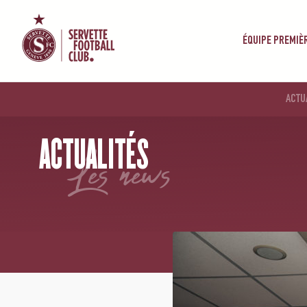
ÉQUIPE PREMIÈ
ACTU
ACCUEIL
/
NEWS
/
JACINTHA WEIMAR RENFORCE LES CAGES SERVETTIENNES
ACTUALITÉS
les news