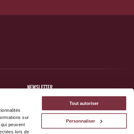
NEWSLETTER
Inscrivez-vous et soyez au courant des dernières nouvelles
Tout autoriser
concernant votre club.
ionnalités
formations sur
Personnaliser
, qui peuvent
JE M'INSCRIS
lectées lors de