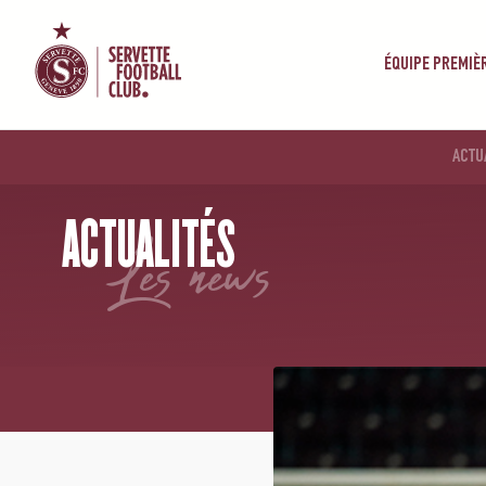
ÉQUIPE PREMIÈ
ACTU
ACCUEIL
/
NEWS
/
GRAVE BLESSURE POUR PAULA SERRANO
ACTUALITÉS
les news