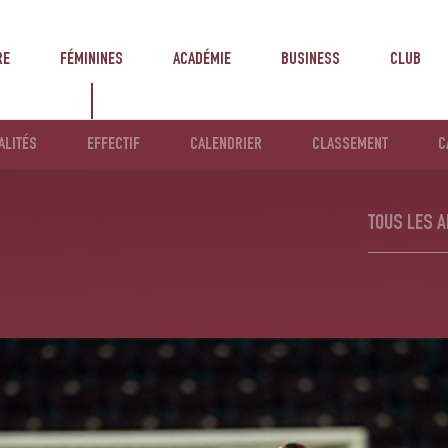
RE
FÉMININES
ACADÉMIE
BUSINESS
CLUB
ALITÉS
EFFECTIF
CALENDRIER
CLASSEMENT
C
TOUS LES A