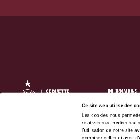
INFORMATIONS
PRESSE
Ce site web utilise des co
Les cookies nous permetten
FORUM
relatives aux médias socia
ACTUALITÉS
Servette Football Club 1890 SA
l'utilisation de notre site
GALERIES
combiner celles-ci avec d'
10 Route Des Jeunes