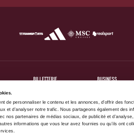
BILLETTERIE
BUSINESS
BILLETS
HOSPITALITÉ
okies.
ABONNEMENTS
PARTENAIRES
t de personnaliser le contenu et les annonces, d'offrir des fonct
ux et d'analyser notre trafic. Nous partageons également des in
 avec nos partenaires de médias sociaux, de publicité et d'analyse
autres informations que vous leur avez fournies ou qu'ils ont col
ervices.