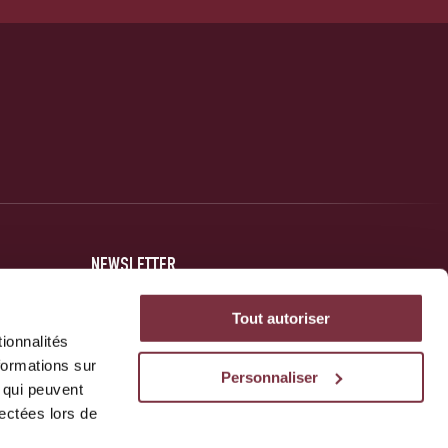
NEWSLETTER
Inscrivez-vous et soyez au courant des dernières nouvelles
Tout autoriser
concernant votre club.
ionnalités
formations sur
Personnaliser
, qui peuvent
JE M'INSCRIS
lectées lors de