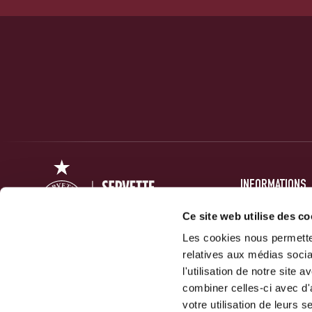
INFORMATIONS
PRESSE
Ce site web utilise des co
FORUM
Les cookies nous permetten
relatives aux médias socia
ACTUALITÉS
Servette Football Club 1890 SA
l'utilisation de notre site
GALERIES
combiner celles-ci avec d'
10 Route Des Jeunes
votre utilisation de leurs s
1212 Grand-Lancy