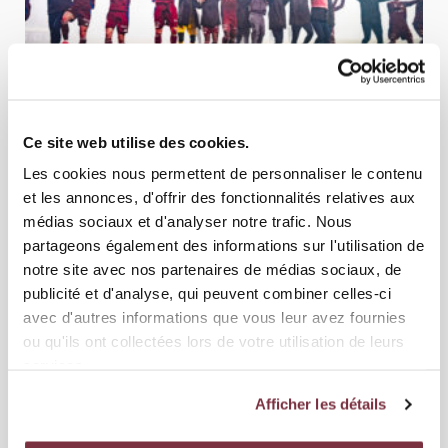
6
02 MARS 2025
Ce site web utilise des cookies.
ÉQUIPE PREMIÈRE
FC LAUSANNE-SPORT - SERVETTE FC 0-1
Les cookies nous permettent de personnaliser le contenu
et les annonces, d'offrir des fonctionnalités relatives aux
médias sociaux et d'analyser notre trafic. Nous
partageons également des informations sur l'utilisation de
notre site avec nos partenaires de médias sociaux, de
publicité et d'analyse, qui peuvent combiner celles-ci
avec d'autres informations que vous leur avez fournies
ou qu'ils ont collectées lors de votre utilisation de leurs
services.
Afficher les détails
10