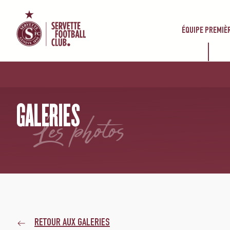
ÉQUIPE PREMIÈ
ACCUEIL
/
GALERIES
/
FC YVERDON-SPORT – SERVETTE FC 0-0
GALERIES
les photos
RETOUR AUX GALERIES