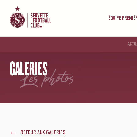
ÉQUIPE PREMIÈ
ACTU
ACCUEIL
/
GALERIES
/
BSC YOUNG BOYS – SERVETTE FCCF 0-3
GALERIES
les photos
RETOUR AUX GALERIES