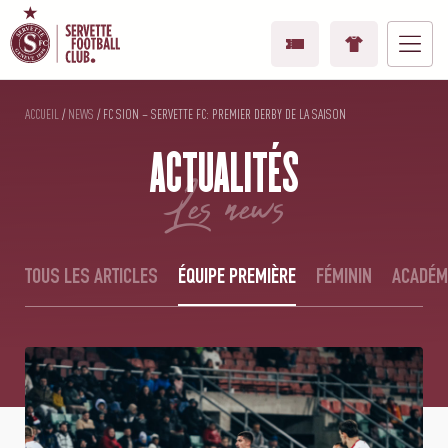
ACCUEIL
/
NEWS
/
FC SION – SERVETTE FC: PREMIER DERBY DE LA SAISON
ACTUALITÉS
les news
TOUS LES ARTICLES
ÉQUIPE PREMIÈRE
FÉMININ
ACADÉM