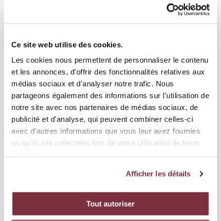
LE GROUPE POUR LA RÉCEPTION DE
GRASSHOPPER
21 joueurs sont convoqués pour la réception de Grasshopper ce
Ce site web utilise des cookies.
samedi soir (20h30) au Stade de Genève. Gardiens Edvinas G...
Les cookies nous permettent de personnaliser le contenu
et les annonces, d'offrir des fonctionnalités relatives aux
médias sociaux et d'analyser notre trafic. Nous
partageons également des informations sur l'utilisation de
notre site avec nos partenaires de médias sociaux, de
publicité et d'analyse, qui peuvent combiner celles-ci
avec d'autres informations que vous leur avez fournies
ou qu'ils ont collectées lors de votre utilisation de leurs
services.
Afficher les détails
07 AOÛT 2026
Tout autoriser
ÉQUIPE PREMIÈRE