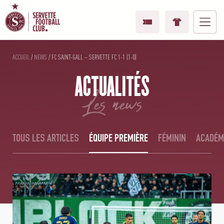
ACCUEIL
/
NEWS
/
FC SAINT-GALL – SERVETTE FC 1-1 (1-0)
ACTUALITÉS
les news
TOUS LES ARTICLES
ÉQUIPE PREMIÈRE
FÉMININ
ACADÉM