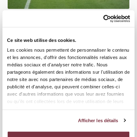
07 AOÛT 2026
ÉQUIPE PREMIÈRE
SERVETTE FC - GRASSHOPPER CLUB ZÜRICH:
TROUVER LA FAILLE
Ce site web utilise des cookies.
Les Servettiens accueillent Grasshopper Club Zürich ce samedi à
Les cookies nous permettent de personnaliser le contenu
20h30 dans le cadre de la troisième journée de Brack Sup...
et les annonces, d'offrir des fonctionnalités relatives aux
médias sociaux et d'analyser notre trafic. Nous
partageons également des informations sur l'utilisation de
notre site avec nos partenaires de médias sociaux, de
publicité et d'analyse, qui peuvent combiner celles-ci
avec d'autres informations que vous leur avez fournies
ou qu'ils ont collectées lors de votre utilisation de leurs
services.
Afficher les détails