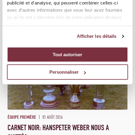
publicité et d'analyse, qui peuvent combiner celles-ci
FC ZÜRICH – SERVETTE FC 2-1 (1-0)
avec d'autres informations que vous leur avez fournies
Les Grenat s’inclinent à Zürich dans le cadre de la deuxième journée
ou qu'ils ont collectées lors de votre utilisation de leurs
de Brack Super League. Le Servette FC n’a pas réuss...
services.
Afficher les détails
Tout autoriser
Personnaliser
01 AOÛT 2026
ÉQUIPE PREMIÈRE
CARNET NOIR: HANSPETER WEBER NOUS A