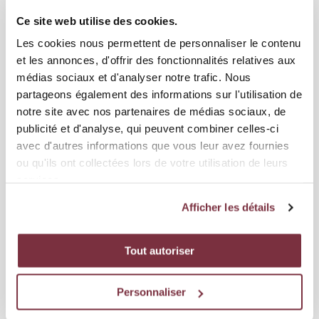
Ce site web utilise des cookies.
Les cookies nous permettent de personnaliser le contenu
et les annonces, d'offrir des fonctionnalités relatives aux
médias sociaux et d'analyser notre trafic. Nous
partageons également des informations sur l'utilisation de
notre site avec nos partenaires de médias sociaux, de
publicité et d'analyse, qui peuvent combiner celles-ci
avec d'autres informations que vous leur avez fournies
ou qu'ils ont collectées lors de votre utilisation de leurs
services.
06 AOÛT 2026
Afficher les détails
ÉQUIPE PREMIÈRE
SAVE THE DATE : 20 AOÛT 18H AU STADE DES
Tout autoriser
CHARMILLES
Le Servette FC met sur pied un évènement exceptionnel au Stade des
Personnaliser
Charmilles le jeudi 20 août à 18h. Le club vous atten...