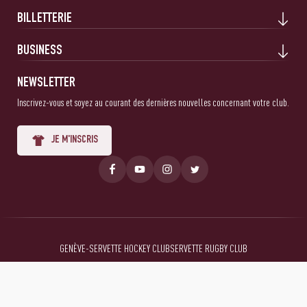
BILLETTERIE
BUSINESS
NEWSLETTER
Inscrivez-vous et soyez au courant des dernières nouvelles concernant votre club.
JE M'INSCRIS
GENÈVE-SERVETTE HOCKEY CLUB
SERVETTE RUGBY CLUB
Mentions Légales
Conditions générales
Politique de confidentialité
© 2026 Servette FC, tous droits réservés.