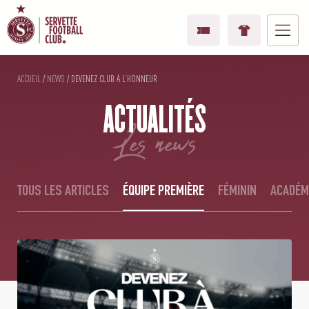
ACCUEIL
/
NEWS
/
DEVENEZ CLUB À L’HONNEUR
ACTUALITÉS
les news
TOUS LES ARTICLES
ÉQUIPE PREMIÈRE
FÉMININ
ACADÉM