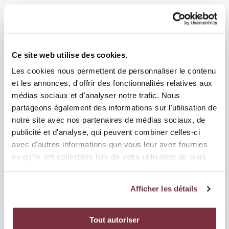
26 JUIN 2026
ÉQUIPE PREMIÈRE
JAMIE ATANGANA PRÊTÉ AU FC STADE LAUSANNE
OUCHY
Ce site web utilise des cookies.
Le jeune attaquant servettien va disputer la saison 2026-2027 en
Les cookies nous permettent de personnaliser le contenu
Challenge League du côté du Stade Lausanne Ouchy. Jamie...
et les annonces, d'offrir des fonctionnalités relatives aux
médias sociaux et d'analyser notre trafic. Nous
partageons également des informations sur l'utilisation de
notre site avec nos partenaires de médias sociaux, de
publicité et d'analyse, qui peuvent combiner celles-ci
avec d'autres informations que vous leur avez fournies
ou qu'ils ont collectées lors de votre utilisation de leurs
services.
Afficher les détails
Tout autoriser