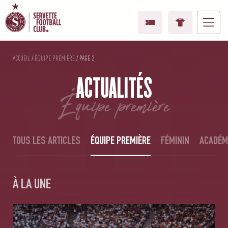
ACCUEIL
/
ÉQUIPE PREMIÈRE
/
PAGE 2
ACTUALITÉS
équipe première
TOUS LES ARTICLES
ÉQUIPE PREMIÈRE
FÉMININ
ACADÉM
À LA UNE